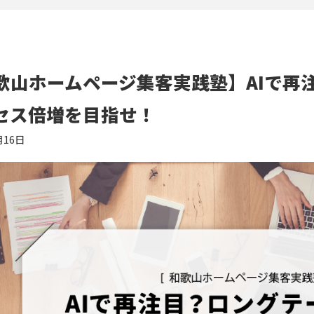
歌山ホームページ集客実践塾】AIで再
セス倍増を目指せ！
月16日