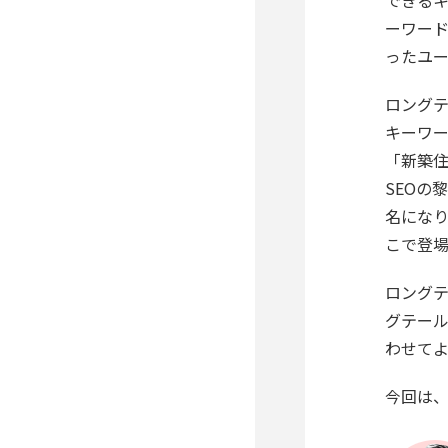
ーワー
ったユ
ロングテ
キーワ
「新築住
SEOの
名になり
こで登場
ロングテ
グテール
わせてよ
今回は、