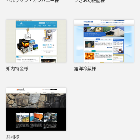
ヘルプマン・カンパニー様
いさお幼稚園様
矩内特金様
旭洋冷蔵様
共和様