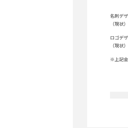
名刺デザ
（現状）3
ロゴデ
（現状）5
※上記